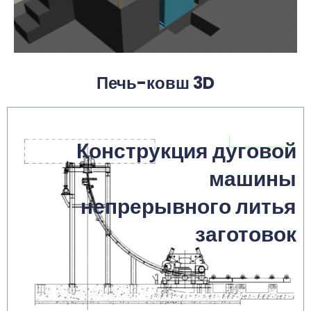
Печь-ковш 3D
Конструкция дуговой
машины
непрерывного литья
заготовок