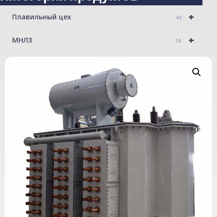
+
Плавильный цех
44
+
МНЛЗ
16